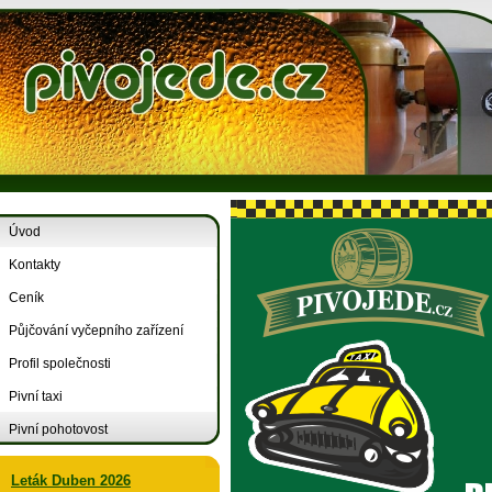
Úvod
Kontakty
Ceník
Půjčování vyčepního zařízení
Profil společnosti
Pivní taxi
Pivní pohotovost
Leták Duben 2026