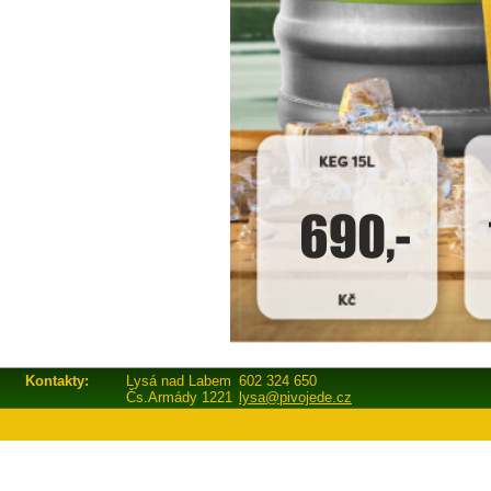
Kontakty:
Lysá nad Labem
602 324 650
Čs.Armády 1221
lysa@pivojede.cz