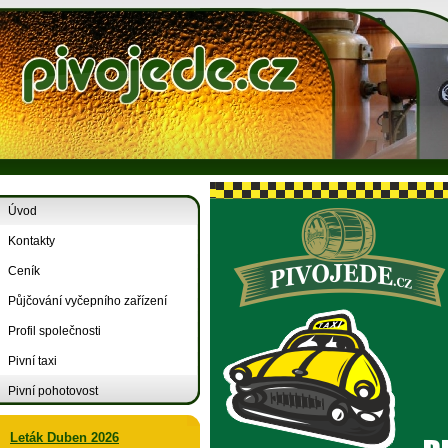
Úvod
Kontakty
Ceník
Půjčování vyčepního zařízení
Profil společnosti
Pivní taxi
Pivní pohotovost
Leták Duben 2026