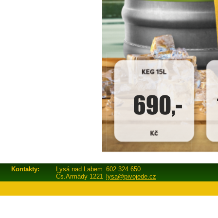
Kontakty:
Lysá nad Labem
602 324 650
Čs.Armády 1221
lysa@pivojede.cz