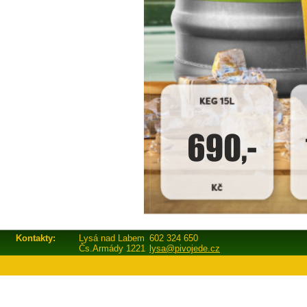
Kontakty:
Lysá nad Labem
602 324 650
Čs.Armády 1221
lysa@pivojede.cz