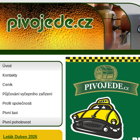
Úvod
Kontakty
Ceník
Půjčování vyčepního zařízení
Profil společnosti
Pivní taxi
Pivní pohotovost
Leták Duben 2026