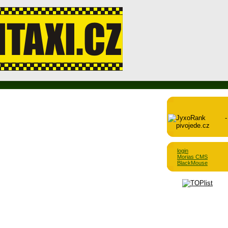
login
Morias CMS
BlackMouse