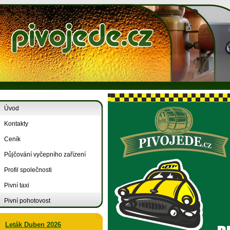
Úvod
Kontakty
Ceník
Půjčování vyčepního zařízení
Profil společnosti
Pivní taxi
Pivní pohotovost
Leták Duben 2026