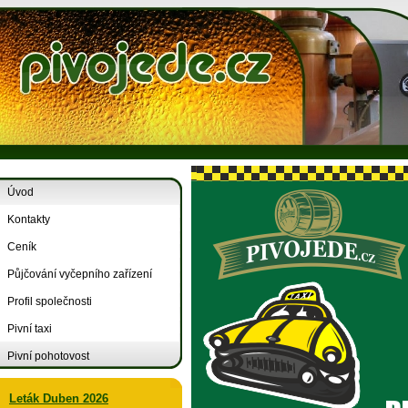
Úvod
Kontakty
Ceník
Půjčování vyčepního zařízení
Profil společnosti
Pivní taxi
Pivní pohotovost
Leták Duben 2026