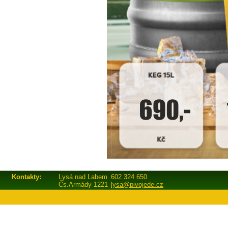
Kontakty:
Lysá nad Labem
602 324 650
Čs.Armády 1221
lysa@pivojede.cz