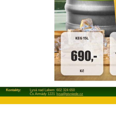
Kontakty:
Lysá nad Labem
602 324 650
Čs.Armády 1221
lysa@pivojede.cz