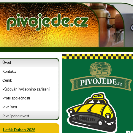
Úvod
Kontakty
Ceník
Půjčování vyčepního zařízení
Profil společnosti
Pivní taxi
Pivní pohotovost
Leták Duben 2026