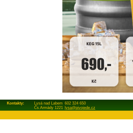
Kontakty:
Lysá nad Labem
602 324 650
Čs.Armády 1221
lysa@pivojede.cz