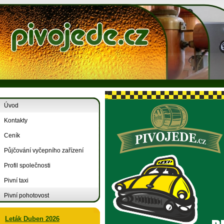
Úvod
Kontakty
Ceník
Půjčování vyčepního zařízení
Profil společnosti
Pivní taxi
Pivní pohotovost
Leták Duben 2026