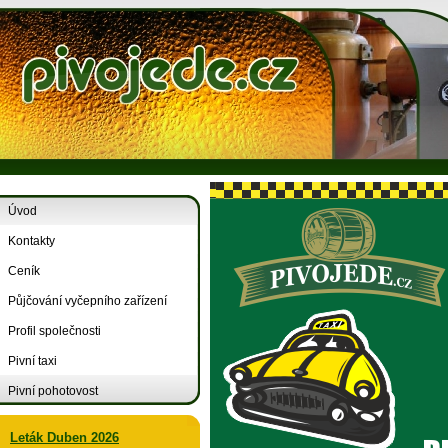
Úvod
Kontakty
Ceník
Půjčování vyčepního zařízení
Profil společnosti
Pivní taxi
Pivní pohotovost
Leták Duben 2026