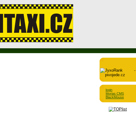
login
Morias CMS
BlackMouse