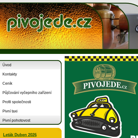
Úvod
Kontakty
Ceník
Půjčování vyčepního zařízení
Profil společnosti
Pivní taxi
Pivní pohotovost
Leták Duben 2026