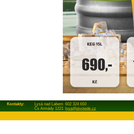
Kontakty:
Lysá nad Labem
602 324 650
Čs.Armády 1221
lysa@pivojede.cz