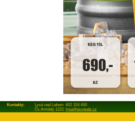
Kontakty:
Lysá nad Labem
602 324 650
Čs.Armády 1221
lysa@pivojede.cz