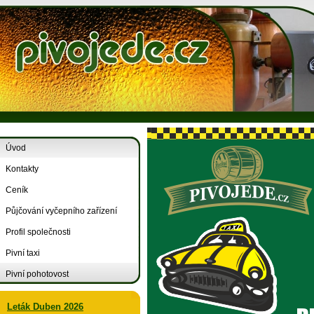
Úvod
Kontakty
Ceník
Půjčování vyčepního zařízení
Profil společnosti
Pivní taxi
Pivní pohotovost
Leták Duben 2026