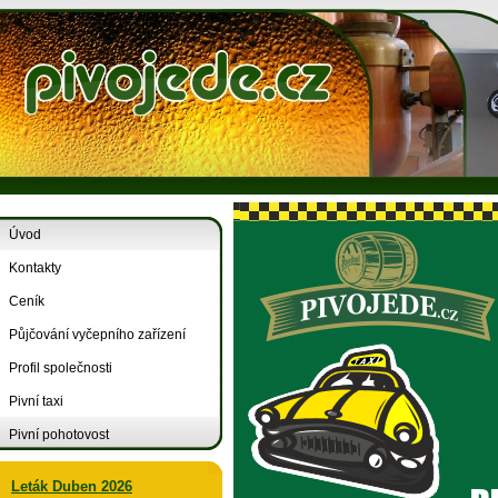
Úvod
Kontakty
Ceník
Půjčování vyčepního zařízení
Profil společnosti
Pivní taxi
Pivní pohotovost
Leták Duben 2026