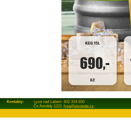
Kontakty:
Lysá nad Labem
602 324 650
Čs.Armády 1221
lysa@pivojede.cz