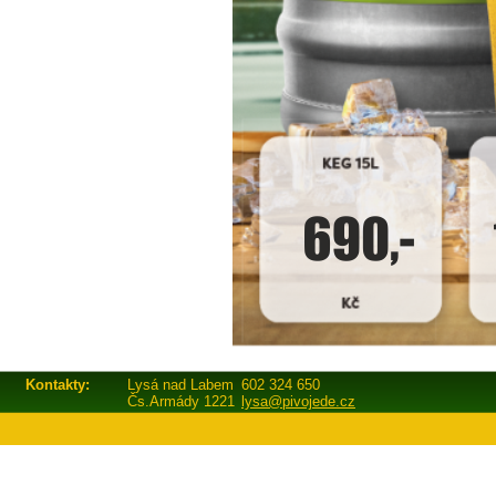
Kontakty:
Lysá nad Labem
602 324 650
Čs.Armády 1221
lysa@pivojede.cz