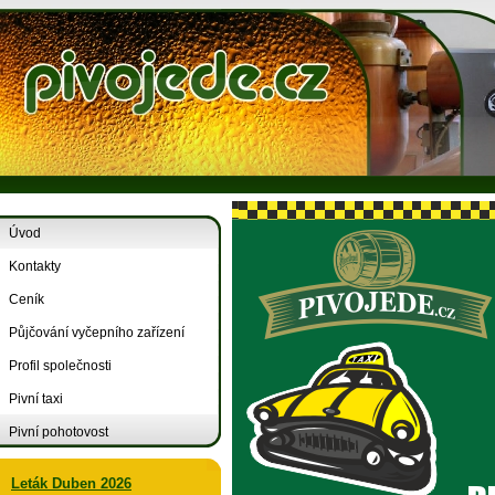
Úvod
Kontakty
Ceník
Půjčování vyčepního zařízení
Profil společnosti
Pivní taxi
Pivní pohotovost
Leták Duben 2026