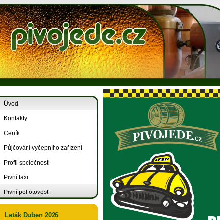
Úvod
Kontakty
Ceník
Půjčování vyčepního zařízení
Profil společnosti
Pivní taxi
Pivní pohotovost
Leták Duben 2026