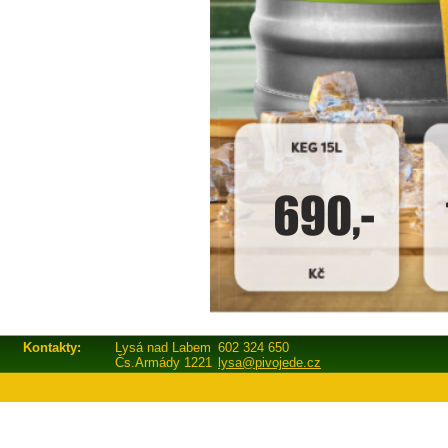
Kontakty:
Lysá nad Labem
602 324 650
Čs.Armády 1221
lysa@pivojede.cz