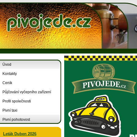
Úvod
Kontakty
Ceník
Půjčování vyčepního zařízení
Profil společnosti
Pivní taxi
Pivní pohotovost
Leták Duben 2026