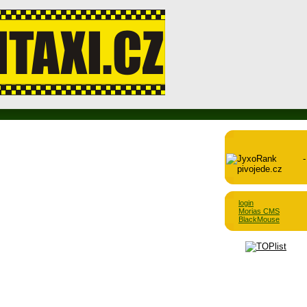
login
Morias CMS
BlackMouse