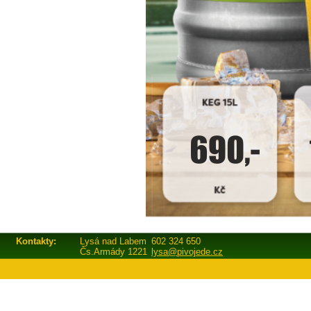
Kontakty:
Lysá nad Labem
602 324 650
Čs.Armády 1221
lysa@pivojede.cz