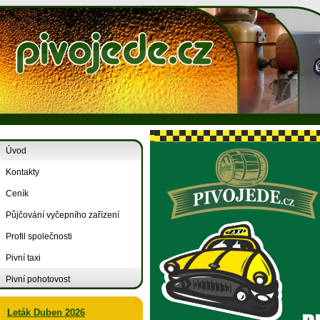
Úvod
Kontakty
Ceník
Půjčování vyčepního zařízení
Profil společnosti
Pivní taxi
Pivní pohotovost
Leták Duben 2026