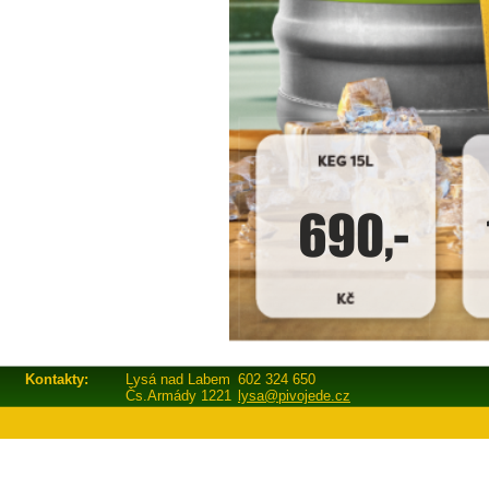
Kontakty:
Lysá nad Labem
602 324 650
Čs.Armády 1221
lysa@pivojede.cz