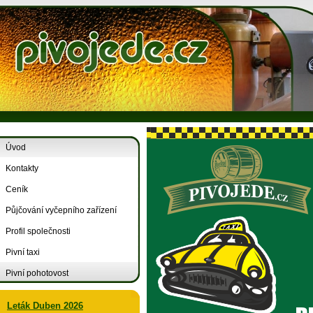
Úvod
Kontakty
Ceník
Půjčování vyčepního zařízení
Profil společnosti
Pivní taxi
Pivní pohotovost
Leták Duben 2026