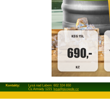
Kontakty:
Lysá nad Labem
602 324 650
Čs.Armády 1221
lysa@pivojede.cz