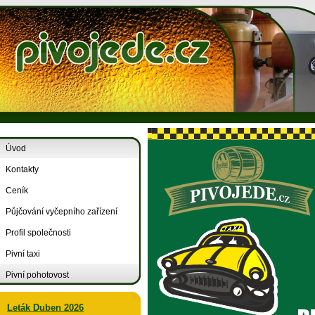
Úvod
Kontakty
Ceník
Půjčování vyčepního zařízení
Profil společnosti
Pivní taxi
Pivní pohotovost
Leták Duben 2026